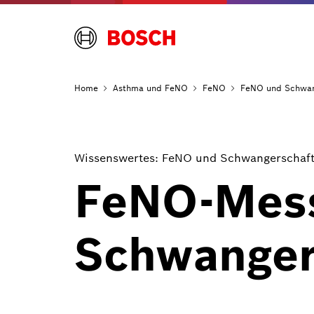
Home
Asthma und
FeNO
FeNO
FeNO und Schwan
Wissenswertes: FeNO und Schwangerschaf
FeNO-Mess
Schwanger